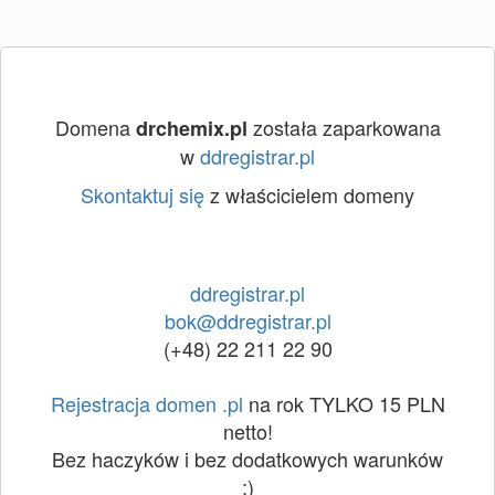
Domena
została zaparkowana
drchemix.pl
w
ddregistrar.pl
Skontaktuj się
z właścicielem domeny
ddregistrar.pl
bok@ddregistrar.pl
(+48) 22 211 22 90
Rejestracja domen .pl
na rok TYLKO 15 PLN
netto!
Bez haczyków i bez dodatkowych warunków
:)