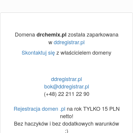
Domena
została zaparkowana
drchemix.pl
w
ddregistrar.pl
Skontaktuj się
z właścicielem domeny
ddregistrar.pl
bok@ddregistrar.pl
(+48) 22 211 22 90
Rejestracja domen .pl
na rok TYLKO 15 PLN
netto!
Bez haczyków i bez dodatkowych warunków
:)