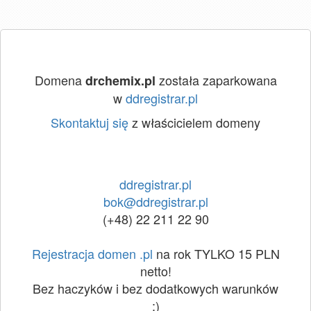
Domena
została zaparkowana
drchemix.pl
w
ddregistrar.pl
Skontaktuj się
z właścicielem domeny
ddregistrar.pl
bok@ddregistrar.pl
(+48) 22 211 22 90
Rejestracja domen .pl
na rok TYLKO 15 PLN
netto!
Bez haczyków i bez dodatkowych warunków
:)