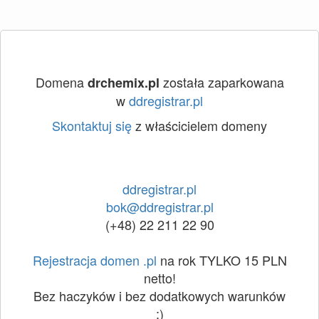
Domena
została zaparkowana
drchemix.pl
w
ddregistrar.pl
Skontaktuj się
z właścicielem domeny
ddregistrar.pl
bok@ddregistrar.pl
(+48) 22 211 22 90
Rejestracja domen .pl
na rok TYLKO 15 PLN
netto!
Bez haczyków i bez dodatkowych warunków
:)