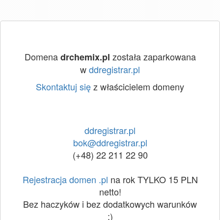
Domena
została zaparkowana
drchemix.pl
w
ddregistrar.pl
Skontaktuj się
z właścicielem domeny
ddregistrar.pl
bok@ddregistrar.pl
(+48) 22 211 22 90
Rejestracja domen .pl
na rok TYLKO 15 PLN
netto!
Bez haczyków i bez dodatkowych warunków
:)