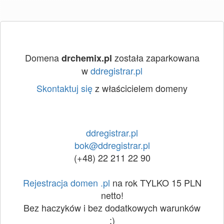
Domena
została zaparkowana
drchemix.pl
w
ddregistrar.pl
Skontaktuj się
z właścicielem domeny
ddregistrar.pl
bok@ddregistrar.pl
(+48) 22 211 22 90
Rejestracja domen .pl
na rok TYLKO 15 PLN
netto!
Bez haczyków i bez dodatkowych warunków
:)