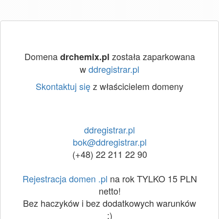
Domena
została zaparkowana
drchemix.pl
w
ddregistrar.pl
Skontaktuj się
z właścicielem domeny
ddregistrar.pl
bok@ddregistrar.pl
(+48) 22 211 22 90
Rejestracja domen .pl
na rok TYLKO 15 PLN
netto!
Bez haczyków i bez dodatkowych warunków
:)