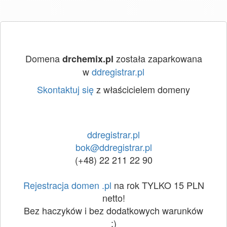
Domena
została zaparkowana
drchemix.pl
w
ddregistrar.pl
Skontaktuj się
z właścicielem domeny
ddregistrar.pl
bok@ddregistrar.pl
(+48) 22 211 22 90
Rejestracja domen .pl
na rok TYLKO 15 PLN
netto!
Bez haczyków i bez dodatkowych warunków
:)