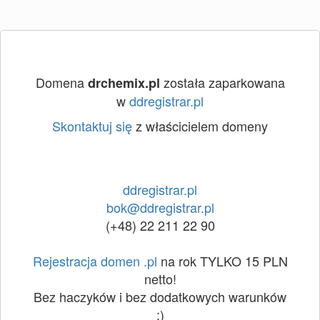
Domena
została zaparkowana
drchemix.pl
w
ddregistrar.pl
Skontaktuj się
z właścicielem domeny
ddregistrar.pl
bok@ddregistrar.pl
(+48) 22 211 22 90
Rejestracja domen .pl
na rok TYLKO 15 PLN
netto!
Bez haczyków i bez dodatkowych warunków
:)