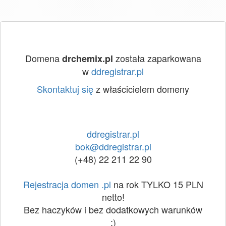
Domena
została zaparkowana
drchemix.pl
w
ddregistrar.pl
Skontaktuj się
z właścicielem domeny
ddregistrar.pl
bok@ddregistrar.pl
(+48) 22 211 22 90
Rejestracja domen .pl
na rok TYLKO 15 PLN
netto!
Bez haczyków i bez dodatkowych warunków
:)