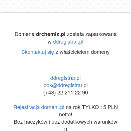
Domena
została zaparkowana
drchemix.pl
w
ddregistrar.pl
Skontaktuj się
z właścicielem domeny
ddregistrar.pl
bok@ddregistrar.pl
(+48) 22 211 22 90
Rejestracja domen .pl
na rok TYLKO 15 PLN
netto!
Bez haczyków i bez dodatkowych warunków
:)