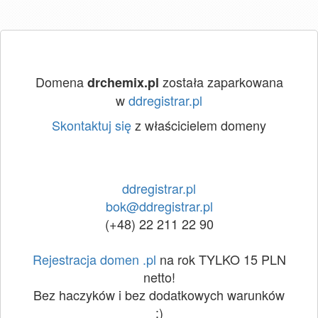
Domena
została zaparkowana
drchemix.pl
w
ddregistrar.pl
Skontaktuj się
z właścicielem domeny
ddregistrar.pl
bok@ddregistrar.pl
(+48) 22 211 22 90
Rejestracja domen .pl
na rok TYLKO 15 PLN
netto!
Bez haczyków i bez dodatkowych warunków
:)