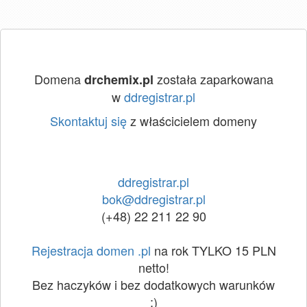
Domena
została zaparkowana
drchemix.pl
w
ddregistrar.pl
Skontaktuj się
z właścicielem domeny
ddregistrar.pl
bok@ddregistrar.pl
(+48) 22 211 22 90
Rejestracja domen .pl
na rok TYLKO 15 PLN
netto!
Bez haczyków i bez dodatkowych warunków
:)