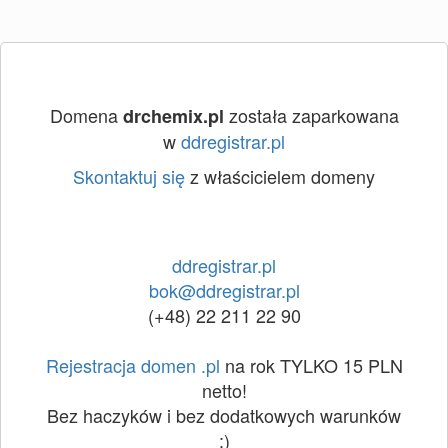
Domena
została zaparkowana
drchemix.pl
w
ddregistrar.pl
Skontaktuj się
z właścicielem domeny
ddregistrar.pl
bok@ddregistrar.pl
(+48) 22 211 22 90
Rejestracja domen .pl
na rok TYLKO 15 PLN
netto!
Bez haczyków i bez dodatkowych warunków
:)