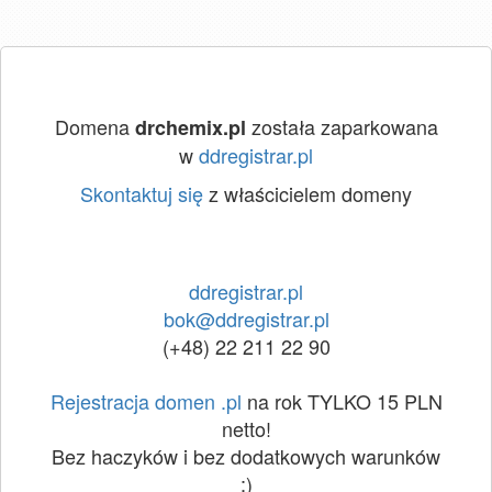
Domena
została zaparkowana
drchemix.pl
w
ddregistrar.pl
Skontaktuj się
z właścicielem domeny
ddregistrar.pl
bok@ddregistrar.pl
(+48) 22 211 22 90
Rejestracja domen .pl
na rok TYLKO 15 PLN
netto!
Bez haczyków i bez dodatkowych warunków
:)