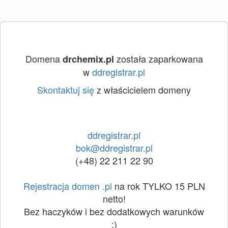
Domena
została zaparkowana
drchemix.pl
w
ddregistrar.pl
Skontaktuj się
z właścicielem domeny
ddregistrar.pl
bok@ddregistrar.pl
(+48) 22 211 22 90
Rejestracja domen .pl
na rok TYLKO 15 PLN
netto!
Bez haczyków i bez dodatkowych warunków
:)