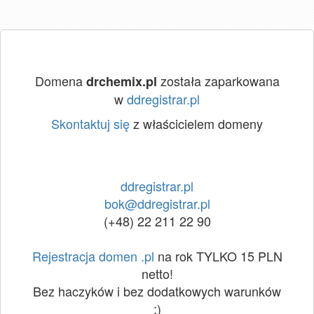
Domena
została zaparkowana
drchemix.pl
w
ddregistrar.pl
Skontaktuj się
z właścicielem domeny
ddregistrar.pl
bok@ddregistrar.pl
(+48) 22 211 22 90
Rejestracja domen .pl
na rok TYLKO 15 PLN
netto!
Bez haczyków i bez dodatkowych warunków
:)