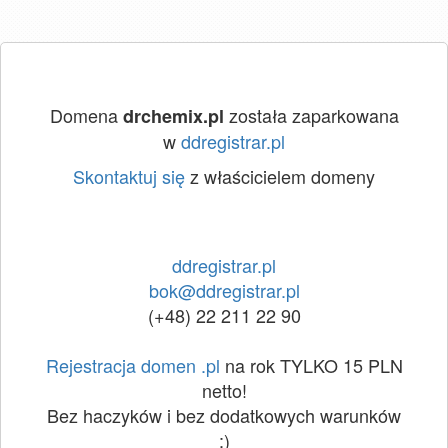
Domena
została zaparkowana
drchemix.pl
w
ddregistrar.pl
Skontaktuj się
z właścicielem domeny
ddregistrar.pl
bok@ddregistrar.pl
(+48) 22 211 22 90
Rejestracja domen .pl
na rok TYLKO 15 PLN
netto!
Bez haczyków i bez dodatkowych warunków
:)