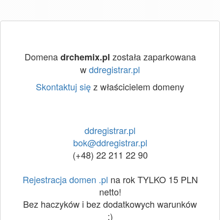
Domena
została zaparkowana
drchemix.pl
w
ddregistrar.pl
Skontaktuj się
z właścicielem domeny
ddregistrar.pl
bok@ddregistrar.pl
(+48) 22 211 22 90
Rejestracja domen .pl
na rok TYLKO 15 PLN
netto!
Bez haczyków i bez dodatkowych warunków
:)