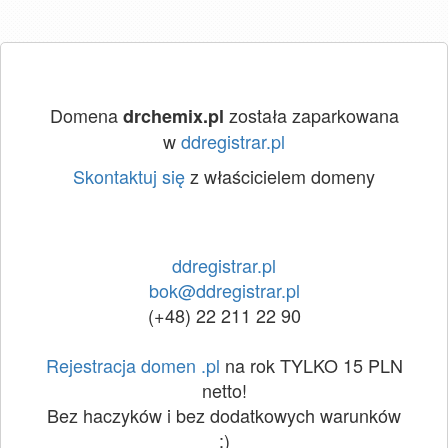
Domena
została zaparkowana
drchemix.pl
w
ddregistrar.pl
Skontaktuj się
z właścicielem domeny
ddregistrar.pl
bok@ddregistrar.pl
(+48) 22 211 22 90
Rejestracja domen .pl
na rok TYLKO 15 PLN
netto!
Bez haczyków i bez dodatkowych warunków
:)