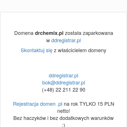
Domena
została zaparkowana
drchemix.pl
w
ddregistrar.pl
Skontaktuj się
z właścicielem domeny
ddregistrar.pl
bok@ddregistrar.pl
(+48) 22 211 22 90
Rejestracja domen .pl
na rok TYLKO 15 PLN
netto!
Bez haczyków i bez dodatkowych warunków
:)