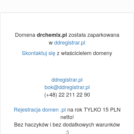
Domena
została zaparkowana
drchemix.pl
w
ddregistrar.pl
Skontaktuj się
z właścicielem domeny
ddregistrar.pl
bok@ddregistrar.pl
(+48) 22 211 22 90
Rejestracja domen .pl
na rok TYLKO 15 PLN
netto!
Bez haczyków i bez dodatkowych warunków
:)