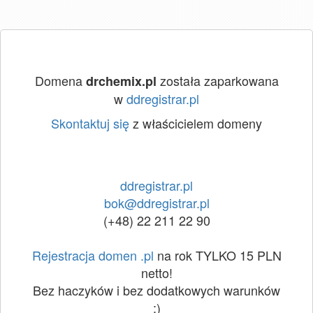
Domena
została zaparkowana
drchemix.pl
w
ddregistrar.pl
Skontaktuj się
z właścicielem domeny
ddregistrar.pl
bok@ddregistrar.pl
(+48) 22 211 22 90
Rejestracja domen .pl
na rok TYLKO 15 PLN
netto!
Bez haczyków i bez dodatkowych warunków
:)