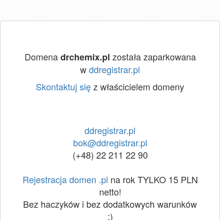
Domena
została zaparkowana
drchemix.pl
w
ddregistrar.pl
Skontaktuj się
z właścicielem domeny
ddregistrar.pl
bok@ddregistrar.pl
(+48) 22 211 22 90
Rejestracja domen .pl
na rok TYLKO 15 PLN
netto!
Bez haczyków i bez dodatkowych warunków
:)