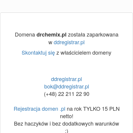
Domena
została zaparkowana
drchemix.pl
w
ddregistrar.pl
Skontaktuj się
z właścicielem domeny
ddregistrar.pl
bok@ddregistrar.pl
(+48) 22 211 22 90
Rejestracja domen .pl
na rok TYLKO 15 PLN
netto!
Bez haczyków i bez dodatkowych warunków
:)