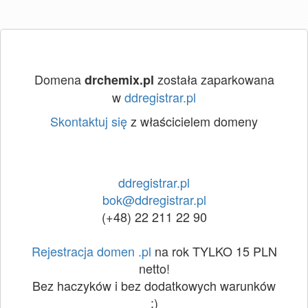
Domena
została zaparkowana
drchemix.pl
w
ddregistrar.pl
Skontaktuj się
z właścicielem domeny
ddregistrar.pl
bok@ddregistrar.pl
(+48) 22 211 22 90
Rejestracja domen .pl
na rok TYLKO 15 PLN
netto!
Bez haczyków i bez dodatkowych warunków
:)