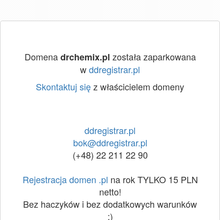
Domena
została zaparkowana
drchemix.pl
w
ddregistrar.pl
Skontaktuj się
z właścicielem domeny
ddregistrar.pl
bok@ddregistrar.pl
(+48) 22 211 22 90
Rejestracja domen .pl
na rok TYLKO 15 PLN
netto!
Bez haczyków i bez dodatkowych warunków
:)