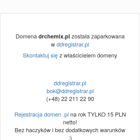
Domena
została zaparkowana
drchemix.pl
w
ddregistrar.pl
Skontaktuj się
z właścicielem domeny
ddregistrar.pl
bok@ddregistrar.pl
(+48) 22 211 22 90
Rejestracja domen .pl
na rok TYLKO 15 PLN
netto!
Bez haczyków i bez dodatkowych warunków
:)