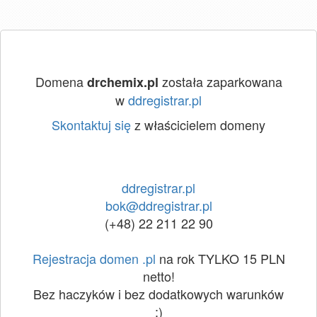
Domena
została zaparkowana
drchemix.pl
w
ddregistrar.pl
Skontaktuj się
z właścicielem domeny
ddregistrar.pl
bok@ddregistrar.pl
(+48) 22 211 22 90
Rejestracja domen .pl
na rok TYLKO 15 PLN
netto!
Bez haczyków i bez dodatkowych warunków
:)