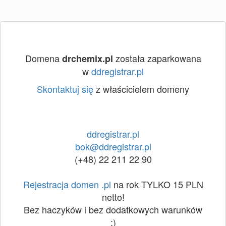
Domena
została zaparkowana
drchemix.pl
w
ddregistrar.pl
Skontaktuj się
z właścicielem domeny
ddregistrar.pl
bok@ddregistrar.pl
(+48) 22 211 22 90
Rejestracja domen .pl
na rok TYLKO 15 PLN
netto!
Bez haczyków i bez dodatkowych warunków
:)