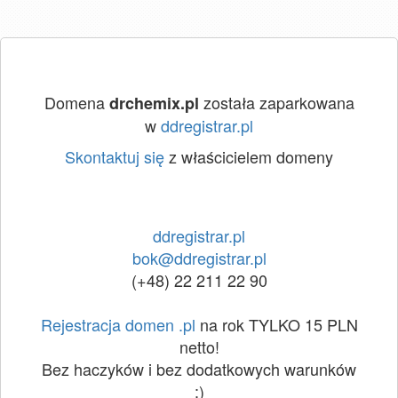
Domena
została zaparkowana
drchemix.pl
w
ddregistrar.pl
Skontaktuj się
z właścicielem domeny
ddregistrar.pl
bok@ddregistrar.pl
(+48) 22 211 22 90
Rejestracja domen .pl
na rok TYLKO 15 PLN
netto!
Bez haczyków i bez dodatkowych warunków
:)