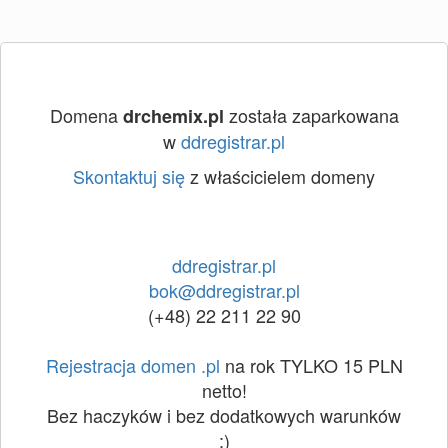
Domena
została zaparkowana
drchemix.pl
w
ddregistrar.pl
Skontaktuj się
z właścicielem domeny
ddregistrar.pl
bok@ddregistrar.pl
(+48) 22 211 22 90
Rejestracja domen .pl
na rok TYLKO 15 PLN
netto!
Bez haczyków i bez dodatkowych warunków
:)