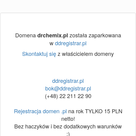
Domena
została zaparkowana
drchemix.pl
w
ddregistrar.pl
Skontaktuj się
z właścicielem domeny
ddregistrar.pl
bok@ddregistrar.pl
(+48) 22 211 22 90
Rejestracja domen .pl
na rok TYLKO 15 PLN
netto!
Bez haczyków i bez dodatkowych warunków
:)