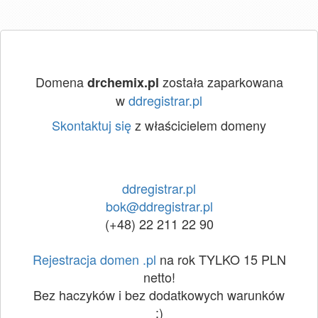
Domena
została zaparkowana
drchemix.pl
w
ddregistrar.pl
Skontaktuj się
z właścicielem domeny
ddregistrar.pl
bok@ddregistrar.pl
(+48) 22 211 22 90
Rejestracja domen .pl
na rok TYLKO 15 PLN
netto!
Bez haczyków i bez dodatkowych warunków
:)