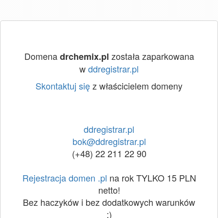
Domena
została zaparkowana
drchemix.pl
w
ddregistrar.pl
Skontaktuj się
z właścicielem domeny
ddregistrar.pl
bok@ddregistrar.pl
(+48) 22 211 22 90
Rejestracja domen .pl
na rok TYLKO 15 PLN
netto!
Bez haczyków i bez dodatkowych warunków
:)