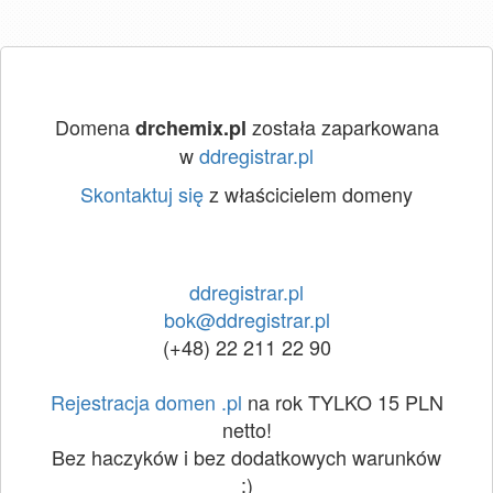
Domena
została zaparkowana
drchemix.pl
w
ddregistrar.pl
Skontaktuj się
z właścicielem domeny
ddregistrar.pl
bok@ddregistrar.pl
(+48) 22 211 22 90
Rejestracja domen .pl
na rok TYLKO 15 PLN
netto!
Bez haczyków i bez dodatkowych warunków
:)